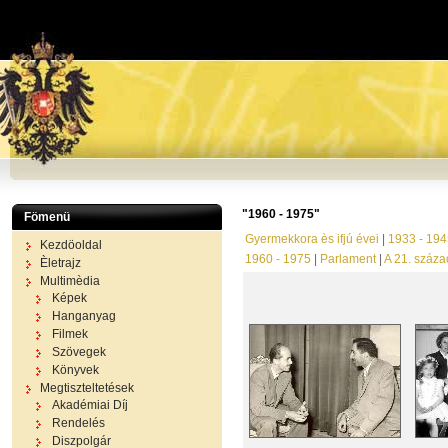
"1960 - 1975"
Fömenü
Gyermekkora ès ifjú évei
|
1933 - 194
Kezdöoldal
1960 - 1975
|
Parlament
|
A 21. száza
Èletrajz
Multimèdia
Képek
Hanganyag
Filmek
Szövegek
Könyvek
Megtiszteltetések
Akadémiai Díj
Rendelés
Diszpolgár