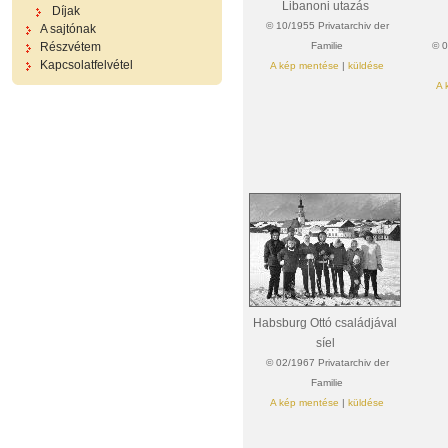
Libanoni utazás
Díjak
© 10/1955 Privatarchiv der
A sajtónak
Részvétem
Familie
© 0
Kapcsolatfelvétel
A kép mentése
|
küldése
A 
Habsburg Ottó családjával
síel
© 02/1967 Privatarchiv der
Familie
A kép mentése
|
küldése